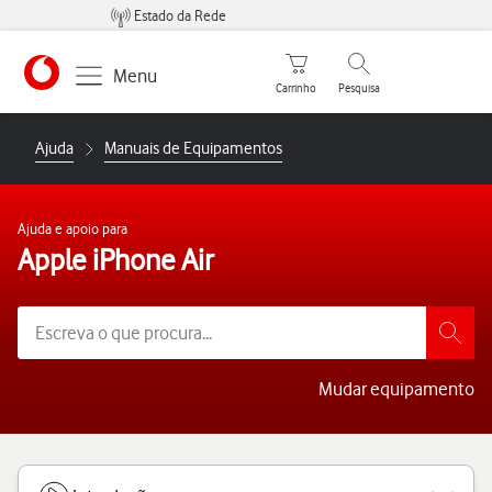
Estado da Rede
Carrinho de compras
Pesquisar
Menu
Carrinho
Pesquisa
https://www.vodafone.pt
Ajuda
Manuais de Equipamentos
Ajuda e apoio para
Apple iPhone Air
Mudar equipamento