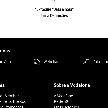
1 de 5
1. Procure "
Data e hora
"
Prima
Definições
.
 "Definir automaticamente"
para ativar a função.
deslize o dedo de baixo para cima
a partir da base do ecrã.
a-nos
atsApp
Webchat
Fala con
es
Sobre a Vodafone
et Member
A Vodafone
Fiber to the Room
Rede 5G
s e Promoções
Press Releases