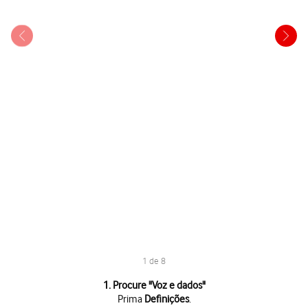
1 de 8
1 de 8
1. Procure "
Voz e dados
"
Prima
Definições
.