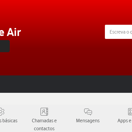
e Air
 básicas
Chamadas e
Mensagens
Apps e
contactos