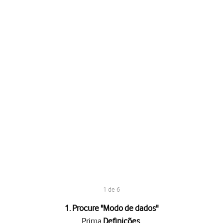
1 de 6
1. Procure "
Modo de dados
"
Prima
Definições
.