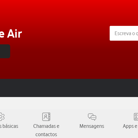
e Air
 básicas
Chamadas e
Mensagens
Apps e
contactos