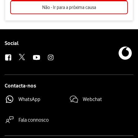
Não - Ir para a próxima causa
Follow
Social
us
Contacta-nos
WhatsApp
Webchat
Fala connosco