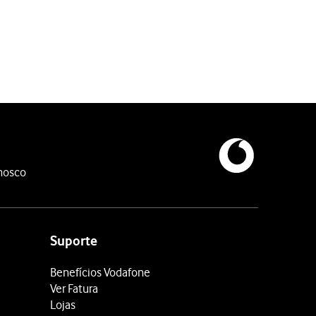
o está a decorrer.
is do telefone.
nosco
Suporte
Benefícios Vodafone
Ver Fatura
Lojas