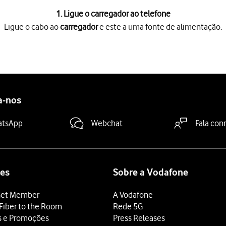
1. Ligue o carregador ao telefone
Ligue o cabo ao
carregador
e este a uma fonte de alimentação.
or
e este a uma fonte de alimentação.
e do cabo ao
conector
na base do telefone.
ia em carregamento
aparecer no visor, significa que o carregament
carregada, remova o carregador da fonte de alimentação e só depo
a-nos
atsApp
Webchat
Fala con
es
Sobre a Vodafone
et Member
A Vodafone
Fiber to the Room
Rede 5G
s e Promoções
Press Releases