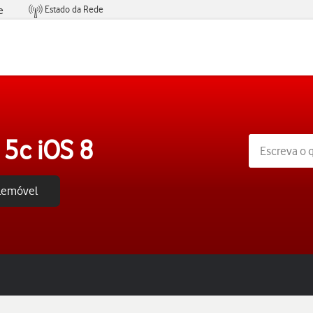
Estado da Rede
e
Condições de Oferta de Serviços
 5c iOS 8
elemóvel