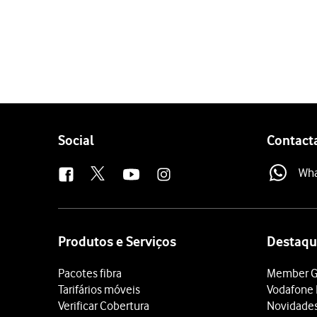
1 de 4
Ligue o cabo ao
carregad
Ligue a outra extremidad
Quando
o ícone de bater
Quando a bateria estiver 
Follow
Social
Contact
us
Wh
Site
map
Produtos e Serviços
Destaqu
Pacotes fibra
Member G
Tarifários móveis
Vodafone 
Verificar Cobertura
Novidade