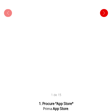
1 de 15
1 de 15
1. Procure "App Store"
Prima
App Store
.