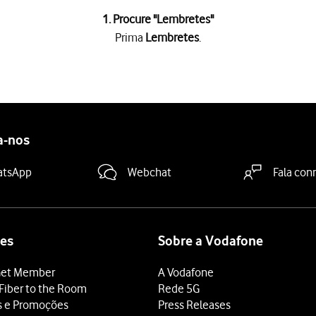
1. Procure "Lembretes"
Prima
Lembretes
.
ido, e prima
OK
.
ões após ter criado uma tarefa.
s acções:
a-nos
ja 3a.
 3b.
atsApp
Webchat
Fala con
oncluída, veja 3c.
 veja 3d.
.
es
Sobre a Vodafone
 de
Em um Dia
ou de
Em uma Localização
para activar a função.
et Member
A Vodafone
Fiber to the Room
Rede 5G
s e Promoções
Press Releases
a data e a hora pretendidas.