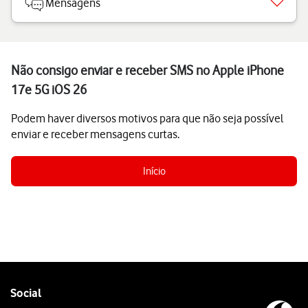
Mensagens
Não consigo enviar e receber SMS no Apple iPhone
17e 5G iOS 26
Podem haver diversos motivos para que não seja possível
enviar e receber mensagens curtas.
Início
Follow
Social