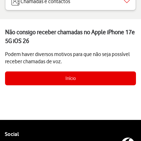
Chamadas e contactos
Não consigo receber chamadas no Apple iPhone 17e
5G iOS 26
Podem haver diversos motivos para que não seja possível
receber chamadas de voz.
Início
Follow
Social