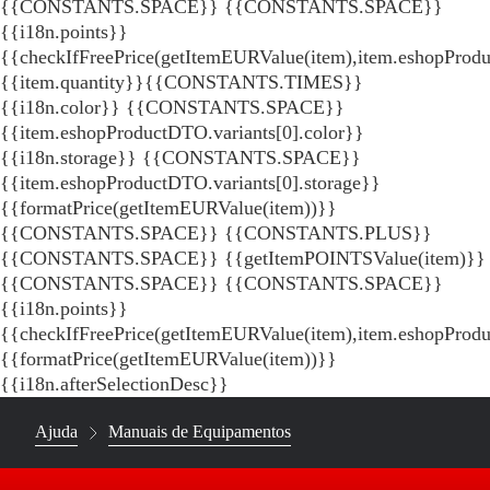
{{CONSTANTS.SPACE}}
{{CONSTANTS.SPACE}}
{{i18n.points}}
{{checkIfFreePrice(getItemEURValue(item),item.eshopProdu
{{item.quantity}}{{CONSTANTS.TIMES}}
{{i18n.color}} {{CONSTANTS.SPACE}}
{{item.eshopProductDTO.variants[0].color}}
{{i18n.storage}} {{CONSTANTS.SPACE}}
{{item.eshopProductDTO.variants[0].storage}}
{{formatPrice(getItemEURValue(item))}}
{{CONSTANTS.SPACE}} {{CONSTANTS.PLUS}}
{{CONSTANTS.SPACE}} {{getItemPOINTSValue(item)}}
{{CONSTANTS.SPACE}}
{{CONSTANTS.SPACE}}
{{i18n.points}}
{{checkIfFreePrice(getItemEURValue(item),item.eshopProd
{{formatPrice(getItemEURValue(item))}}
{{i18n.afterSelectionDesc}}
Ajuda
Manuais de Equipamentos