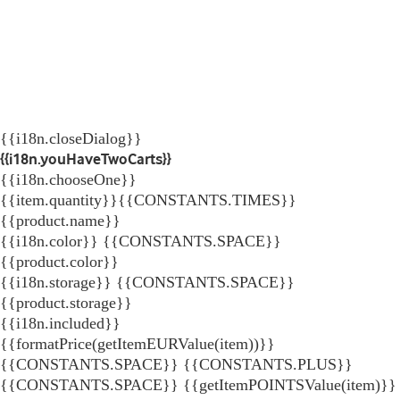
{{i18n.closeDialog}}
{{i18n.youHaveTwoCarts}}
{{i18n.chooseOne}}
{{item.quantity}}{{CONSTANTS.TIMES}}
{{product.name}}
{{i18n.color}} {{CONSTANTS.SPACE}}
{{product.color}}
{{i18n.storage}} {{CONSTANTS.SPACE}}
{{product.storage}}
{{i18n.included}}
{{formatPrice(getItemEURValue(item))}}
{{CONSTANTS.SPACE}} {{CONSTANTS.PLUS}}
{{CONSTANTS.SPACE}} {{getItemPOINTSValue(item)}}