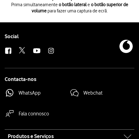
Prima simultaneamente
o botão lateral
e
o botão superior de
volume
para fazer uma captura de ecrã.
Prima simultaneamente
o botão lateral
e
o botão superior de volume
Siga
as indicações no ecrã
para editar e guardar a sua captura de ecrã.
Follow
Social
us
Contacta-nos
WhatsApp
Webchat
Fala connosco
Site
Produtos e Serviços