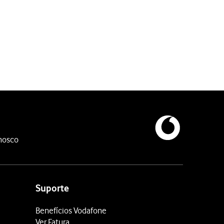
efinições originais. Siga as indicações no ecrã para configurar o
nosco
Suporte
o telefone restabelece as definições originais. Siga as indicaçõ
Benefícios Vodafone
Ver Fatura