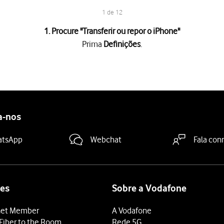
1 de 12
1. Procure "
Transferir ou repor o iPhone
"
Prima
Definições
.
 o iPhone
.
inições
.
a-nos
inições
.
inições
. Aguarde um momento enquanto o telefone restabelece as d
atsApp
Webchat
Fala con
definições
.
es
Sobre a Vodafone
sua Conta Apple e prima
Desactivar
. Aguarde um momento enquanto 
et Member
A Vodafone
Fiber to the Room
Rede 5G