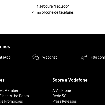
1. Procure "
Teclado
"
Prima
o ícone de telefone
.
e
.
a
o ícone de chamada
.
deslize o dedo de baixo para cima
a partir da base do ecrã.
a-nos
atsApp
Webchat
Fala con
es
Sobre a Vodafone
et Member
A Vodafone
Fiber to the Room
Rede 5G
s e Promoções
Press Releases