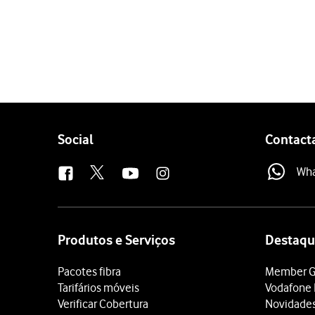
1 de 5
Prima
o ícone de telefon
Prima
Teclado
.
Introduza
e prim
##002#
Prima
Ignorar
.
Para voltar ao ecrã inicial,
Follow
Social
Contact
us
Wh
Site
map
Produtos e Serviços
Destaqu
Pacotes fibra
Member G
Tarifários móveis
Vodafone 
Verificar Cobertura
Novidade