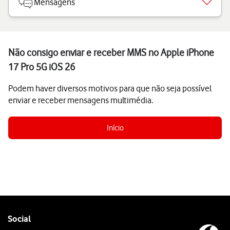
Mensagens
Não consigo enviar e receber MMS no Apple iPhone
17 Pro 5G iOS 26
Podem haver diversos motivos para que não seja possível
enviar e receber mensagens multimédia.
Início
Follow
Social