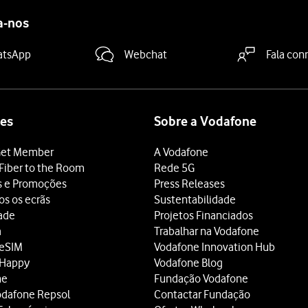
a-nos
atsApp
Webchat
Fala con
es
Sobre a Vodafone
et Member
A Vodafone
Fiber to the Room
Rede 5G
s e Promoções
Press Releases
os os ecrãs
Sustentabilidade
dade
Projetos Financiados
a
Trabalhar na Vodafone
 eSIM
Vodafone Innovation Hub
 Happy
Vodafone Blog
ne
Fundação Vodafone
odafone Repsol
Contactar Fundação