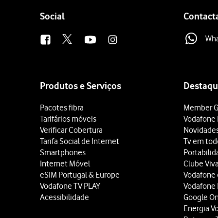
Follow
Social
Contact
us
Wh
Site
map
Produtos e Serviços
Destaqu
Pacotes fibra
Member G
Tarifários móveis
Vodafone 
Verificar Cobertura
Novidade
Tarifa Social de Internet
Tv em tod
Smartphones
Portabili
Internet Móvel
Clube Viv
eSIM Portugal & Europe
Vodafone
Vodafone TV PLAY
Vodafone
Acessibilidade
Google O
Energia V