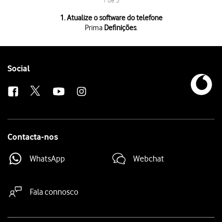
1 de 3
1 de 3
1. Atualize o software do telefone
Prima
Definições
.
Prima
Definições
.
Prima
Geral
.
Prima
Atualização de software
. Se existir uma nova versão de software 
Follow
Social
us
Contacta-nos
WhatsApp
Webchat
Fala connosco