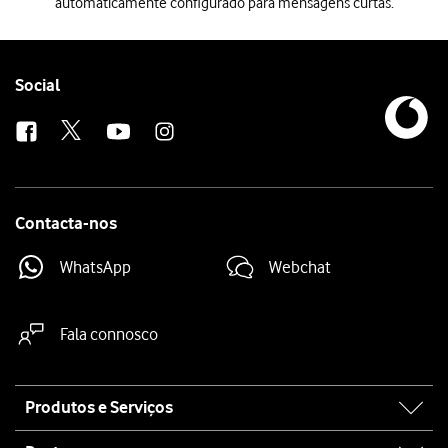
automaticamente configurado para mensagens curtas.
Quando inserir o cartão SIM no telefone, este será automaticamente 
Follow
Social
us
Contacta-nos
WhatsApp
Webchat
Fala connosco
Site
Produtos e Serviços
map