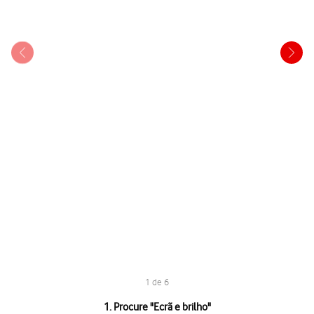
1 de 6
1 de 6
1. Procure "
Ecrã e brilho
"