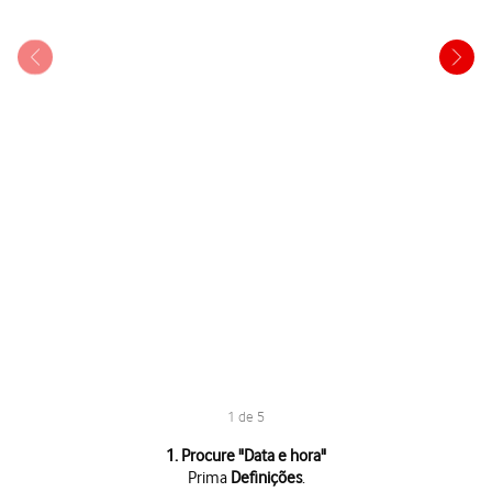
1 de 5
1 de 5
1. Procure "
Data e hora
"
Prima
Definições
.