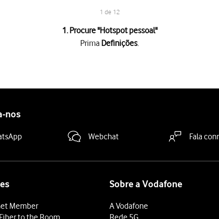
1 de 12
1. Procure "
Hotspot pessoal
"
Prima
Definições
.
i)
e introduza a password pretendida.
.
tros acedam ao seu hotspot pessoal sem a sua autorização.
a-nos
"Permitir acesso a terceiros"
para ativar a função.
vado, prima
Ativar Wi-Fi e Bluetooth
.
atsApp
Webchat
Fala con
, prima
Só USB e Wi-Fi
.
deslize o dedo de baixo para cima
a partir da base do ecrã.
positivo.
 Wi-Fi acessíveis e selecione o hotspot pessoal que acabou de criar
es
Sobre a Vodafone
eu hotspot pessoal e estabeleça a ligação.
et Member
A Vodafone
stabelecida, terá acesso à Internet a partir do outro dispositivo.
Fiber to the Room
Rede 5G