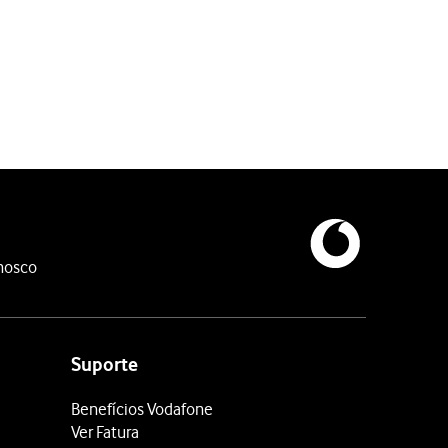
nde receber chamadas e notificações, enquanto a função “Não inc
nviar notificações, enquanto a função “Não incomodar” está ativa
e notificações importantes, enquanto a função “Não incomodar” est
nosco
ara ativação automática da função "Não incomodar”.
Suporte
Benefícios Vodafone
Ver Fatura