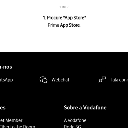
1 de 7
1. Procure "
App Store
"
Prima
App Store
.
sar
.
sa
e introduza o nome ou categoria da app pretendida.
sar
.
a-nos
cações no ecrã para instalar a app.
grátis, prima o preço para instalar a app.
atsApp
Webchat
Fala con
deslize o dedo de baixo para cima
a partir da base do ecrã.
es
Sobre a Vodafone
et Member
A Vodafone
Fiber to the Room
Rede 5G