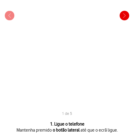
1 de 5
1 de 5
1. Ligue o telefone
Mantenha premido
o botão lateral
até que o ecrã ligue.