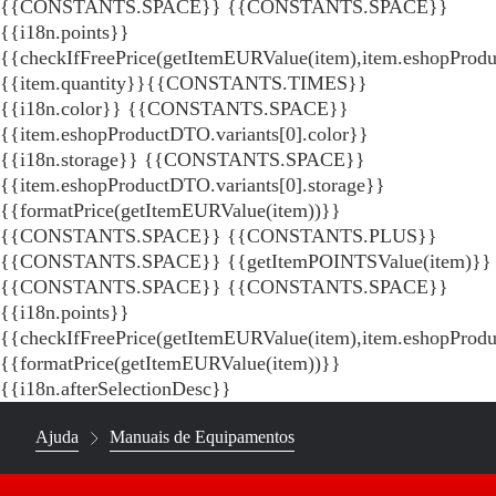
{{CONSTANTS.SPACE}}
{{CONSTANTS.SPACE}}
{{i18n.points}}
{{checkIfFreePrice(getItemEURValue(item),item.eshopProdu
{{item.quantity}}{{CONSTANTS.TIMES}}
{{i18n.color}} {{CONSTANTS.SPACE}}
{{item.eshopProductDTO.variants[0].color}}
{{i18n.storage}} {{CONSTANTS.SPACE}}
{{item.eshopProductDTO.variants[0].storage}}
{{formatPrice(getItemEURValue(item))}}
{{CONSTANTS.SPACE}} {{CONSTANTS.PLUS}}
{{CONSTANTS.SPACE}} {{getItemPOINTSValue(item)}}
{{CONSTANTS.SPACE}}
{{CONSTANTS.SPACE}}
{{i18n.points}}
{{checkIfFreePrice(getItemEURValue(item),item.eshopProd
{{formatPrice(getItemEURValue(item))}}
{{i18n.afterSelectionDesc}}
Ajuda
Manuais de Equipamentos