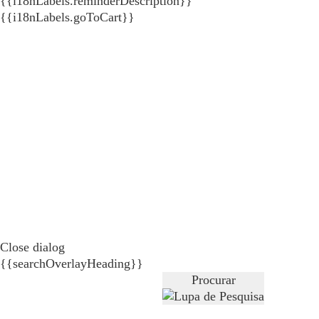
{{i18nLabels.reminderDescription}}
{{i18nLabels.goToCart}}
Close dialog
{{searchOverlayHeading}}
Procurar