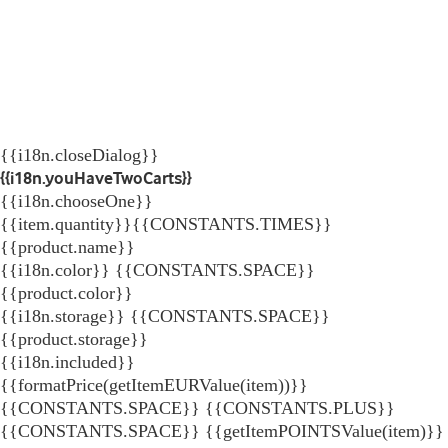
{{i18n.closeDialog}}
{{i18n.youHaveTwoCarts}}
{{i18n.chooseOne}}
{{item.quantity}}{{CONSTANTS.TIMES}}
{{product.name}}
{{i18n.color}} {{CONSTANTS.SPACE}}
{{product.color}}
{{i18n.storage}} {{CONSTANTS.SPACE}}
{{product.storage}}
{{i18n.included}}
{{formatPrice(getItemEURValue(item))}}
{{CONSTANTS.SPACE}} {{CONSTANTS.PLUS}}
{{CONSTANTS.SPACE}} {{getItemPOINTSValue(item)}}