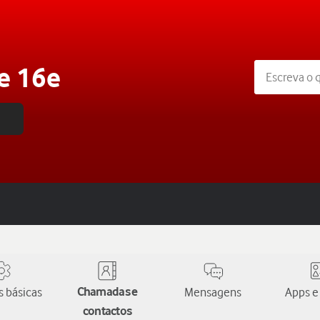
e 16e
 básicas
Chamadas e
Mensagens
Apps e
contactos