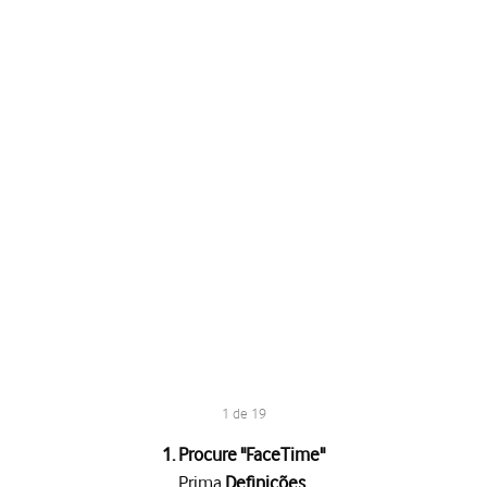
1 de 19
1. Procure "
FaceTime
"
Prima
Definições
.