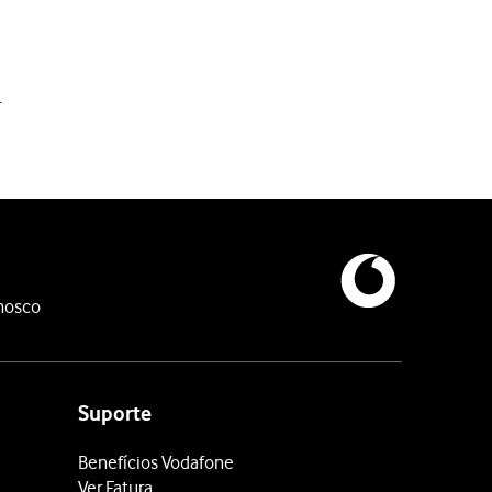
.
cações no ecrã para encontrar o widget pretendido.
nosco
 esquerda
sobre o ecrã.
Suporte
Benefícios Vodafone
Ver Fatura