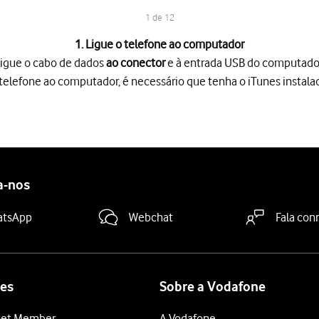
1 de 12
1. Ligue o telefone ao computador
igue o cabo de dados
ao conector
e à entrada USB do computado
o telefone ao computador, é necessário que tenha o iTunes instal
 conector
e à entrada USB do computador.
lefone ao computador, é necessário que tenha o iTunes instalado
 ficheiros do computador para o telefone, é necessário adicioná-lo
a-nos
 biblioteca...
para adicionar um ficheiro de cada vez.
iblioteca...
para adicionar uma pasta.
atsApp
Webchat
Fala con
 pretendido
no sistema de ficheiros do computador e siga as indic
ições no iTunes, a transferência poderá ocorrer automaticamente.
dida
e siga as indicações no ecrã para escolher as definições pret
es
Sobre a Vodafone
tão de ficheiros
no seu computador.
et Member
A Vodafone