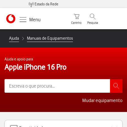
Estado da Rede
Carrinho de compras
Pesquisar
Menu
Carrinho
Pesquisa
https://www.vodafone.pt
Ajuda
Manuais de Equipamentos
Ajuda e apoio para
Apple iPhone 16 Pro
Mudar equipamento