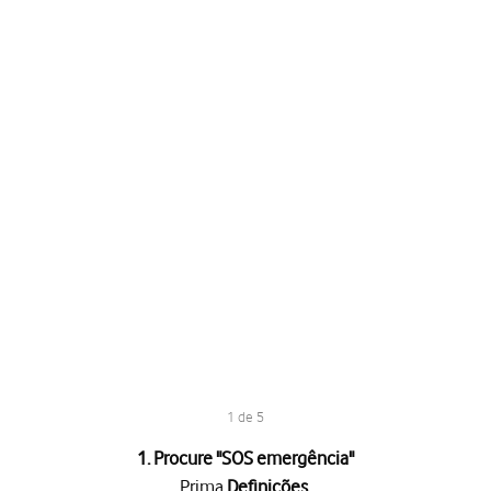
1 de 5
1. Procure "
SOS emergência
"
Prima
Definições
.