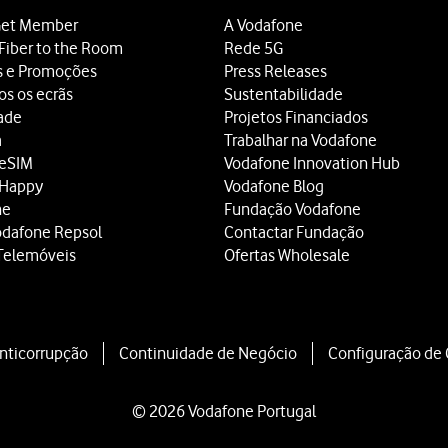
a na pasta
Ocultas
da Biblioteca de apps.
et Member
A Vodafone
ocultado. Para ter acesso à pasta terá que utilizar o seu código d
Fiber to the Room
Rede 5G
um momento
a app pretendida
.
s e Promoções
Press Releases
os os ecrãs
Sustentabilidade
eio de telefone que criou
. A app já não está bloqueada.
dade
Projetos Financiados
a
Trabalhar na Vodafone
 eSIM
Vodafone Innovation Hub
 Happy
Vodafone Blog
ne
Fundação Vodafone
odafone Repsol
Contactar Fundação
Telemóveis
Ofertas Wholesale
Anticorrupção
Continuidade de Negócio
Configuração de
© 2026 Vodafone Portugal