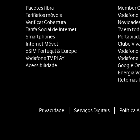
A app está agora colocad
Pacotes fibra
Member G
O conteúdo da pasta está 
Tarifários móveis
Vodafone 
Mantenha premida por 
Verificar Cobertura
Novidade
Prima
Não pedir código
.
Tarifa Social de Internet
Tv em tod
Utilize o código de bloqu
Smartphones
Portabili
Internet Móvel
Clube Viv
eSIM Portugal & Europe
Vodafone
Vodafone TV PLAY
Vodafone
Acessibilidade
Google O
Energia V
Retomas 
Privacidade
Serviços Digitais
Política 