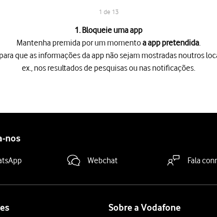
1 de 13
1. Bloqueie uma app
Mantenha premida por um momento
a app pretendida
.
para que as informações da app não sejam mostradas noutros loca
ex., nos resultados de pesquisas ou nas notificações.
um momento
a app pretendida
.
ra que as informações da app não sejam mostradas noutros locais
eio de telefone que criou
. A app está agora bloqueada.
a-nos
um momento
a app pretendida
.
ndo esta colocada numa pasta bloqueada com apps ocultadas. Note
atsApp
Webchat
Fala con
igo
.
eio de telefone que criou
.
es
Sobre a Vodafone