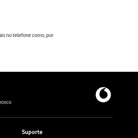
is no telefone como, por
 no telefone como, por ex., nos resultados de pesquisas ou nas n
 que só pode ocultar as apps que tenham sido instaladas por si.
nosco
Suporte