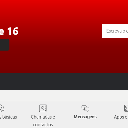
e 16
 básicas
Chamadas e
Mensagens
Apps e
contactos