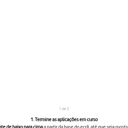
1 de 3
1. Termine as aplicações em curso
te de baixo para cima
a partir da base do ecrã, até que seja mostr