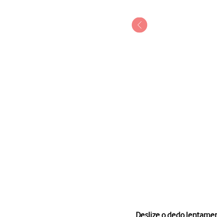
1 de 3
Deslize o dedo lentamen