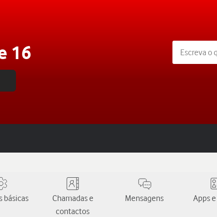
e 16
 básicas
Chamadas e
Mensagens
Apps e
contactos