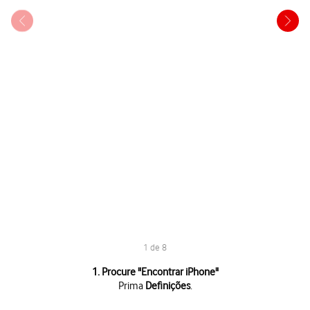
1 de 8
1 de 8
1. Procure "
Encontrar iPhone
"
Prima
Definições
.
Prima
Definições
.