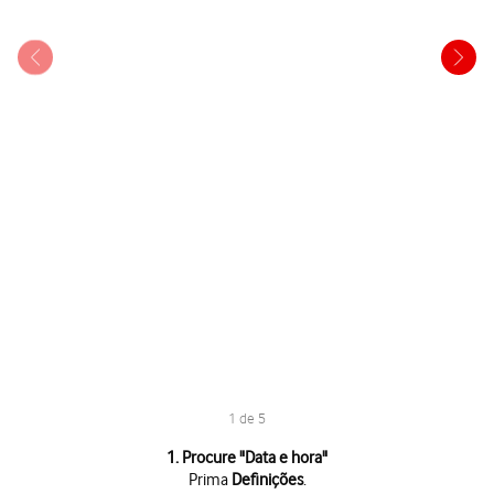
1 de 5
1 de 5
1. Procure "
Data e hora
"
Prima
Definições
.