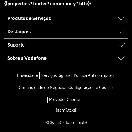
{{properties?.footer?.community?.title}}
Site
Produtos e Serviços
map
Destaques
Suporte
Sobre a Vodafone
Site
map
Privacidade
Serviços Digitais
Política Anticorrupção
Continuidade de Negócio
Configuração de Cookies
Provedor Cliente
{{item?.text}}
© {{year}} {{footerText}}