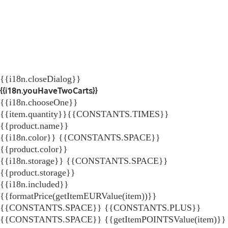
{{i18n.closeDialog}}
{{i18n.youHaveTwoCarts}}
{{i18n.chooseOne}}
{{item.quantity}}{{CONSTANTS.TIMES}}
{{product.name}}
{{i18n.color}} {{CONSTANTS.SPACE}}
{{product.color}}
{{i18n.storage}} {{CONSTANTS.SPACE}}
{{product.storage}}
{{i18n.included}}
{{formatPrice(getItemEURValue(item))}}
{{CONSTANTS.SPACE}} {{CONSTANTS.PLUS}}
{{CONSTANTS.SPACE}} {{getItemPOINTSValue(item)}}