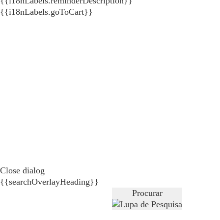
{{i18nLabels.reminderDescription}}
{{i18nLabels.goToCart}}
Close dialog
{{searchOverlayHeading}}
Procurar