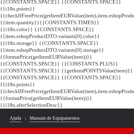
{{CONSTANTS.SPACE}}
{{CONSTANTS.SPACE}}
{{i18n.points}}
{{checkIfFreePrice(getItemEURValue(item),item.eshopProdu
{{item.quantity}}{{CONSTANTS.TIMES}}
{{i18n.color}} {{CONSTANTS.SPACE}}
{{item.eshopProductDTO.variants[0].color}}
{{i18n.storage}} {{CONSTANTS.SPACE}}
{{item.eshopProductDTO.variants[0].storage}}
{{formatPrice(getItemEURValue(item))}}
{{CONSTANTS.SPACE}} {{CONSTANTS.PLUS}}
{{CONSTANTS.SPACE}} {{getItemPOINTSValue(item)}}
{{CONSTANTS.SPACE}}
{{CONSTANTS.SPACE}}
{{i18n.points}}
{{checkIfFreePrice(getItemEURValue(item),item.eshopProd
{{formatPrice(getItemEURValue(item))}}
{{i18n.afterSelectionDesc}}
Ajuda
Manuais de Equipamentos