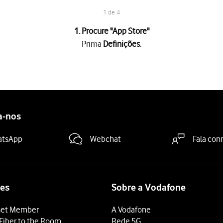
1 de 4
1. Procure "
App Store
"
Prima
Definições
.
a "Remover aplicações não usadas"
para ativar ou desativar a funçã
deslize o dedo de baixo para cima
a partir da base do ecrã.
a-nos
atsApp
Webchat
Fala con
es
Sobre a Vodafone
et Member
A Vodafone
Fiber to the Room
Rede 5G