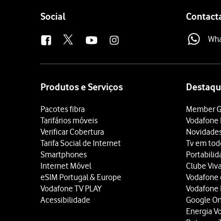
Follow
Social
Contact
us
Wh
Site
map
Produtos e Serviços
Destaqu
Pacotes fibra
Member G
Tarifários móveis
Vodafone 
Verificar Cobertura
Novidade
Tarifa Social de Internet
Tv em tod
Smartphones
Portabili
Internet Móvel
Clube Viv
eSIM Portugal & Europe
Vodafone
Vodafone TV PLAY
Vodafone
Acessibilidade
Google O
Energia V