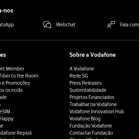
a-nos
atsApp
Webchat
Fala con
es
Sobre a Vodafone
et Member
A Vodafone
Fiber to the Room
Rede 5G
s e Promoções
Press Releases
os os ecrãs
Sustentabilidade
dade
Projetos Financiados
a
Trabalhar na Vodafone
 eSIM
Vodafone Innovation Hub
 Happy
Vodafone Blog
ne
Fundação Vodafone
odafone Repsol
Contactar Fundação