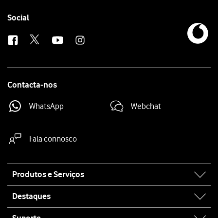
Follow
Social
us
Contacta-nos
WhatsApp
Webchat
Fala connosco
Site
Produtos e Serviços
map
Destaques