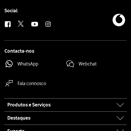
Follow
Social
us
Contacta-nos
WhatsApp
Webchat
Fala connosco
Site
Produtos e Serviços
map
Destaques