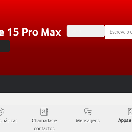
e 15 Pro Max
iOS 18
 básicas
Chamadas e
Mensagens
Apps e
contactos