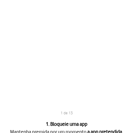
1 de 13
1. Bloqueie uma app
Mantenha premida por um momento
a app pretendida
.