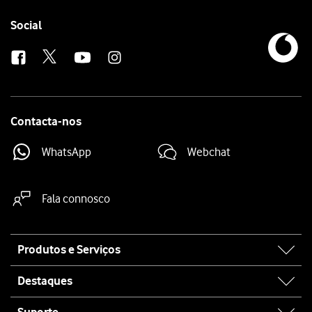
Follow
Social
us
Contacta-nos
WhatsApp
Webchat
Fala connosco
Site
Produtos e Serviços
map
Destaques