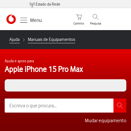
Estado da Rede
Carrinho de compras
Pesquisar
Menu
Carrinho
Pesquisa
https://www.vodafone.pt
Ajuda
Manuais de Equipamentos
Ajuda e apoio para
Apple iPhone 15 Pro Max
iOS 17
Mudar equipamento