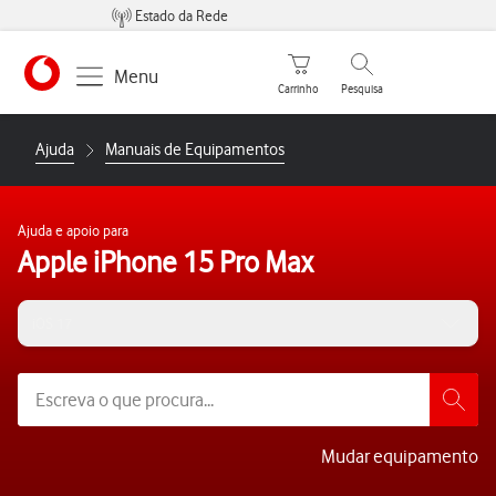
Estado da Rede
Carrinho de compras
Pesquisar
Menu
Carrinho
Pesquisa
https://www.vodafone.pt
Ajuda
Manuais de Equipamentos
Ajuda e apoio para
Apple iPhone 15 Pro Max
iOS 17
Mudar equipamento