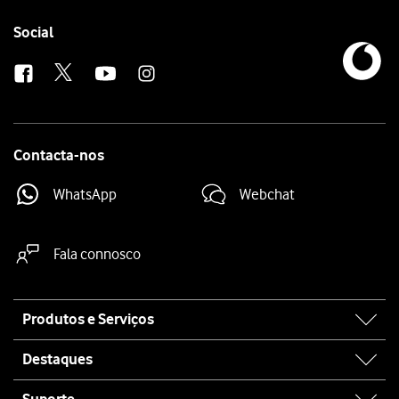
Follow
Social
us
Contacta-nos
WhatsApp
Webchat
Fala connosco
Site
Produtos e Serviços
map
Destaques