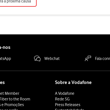
ara a próxima causa
a-nos
atsApp
Webchat
Fala con
es
Sobre a Vodafone
et Member
A Vodafone
Fiber to the Room
Rede 5G
s e Promoções
Press Releases