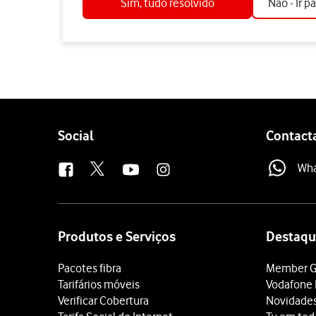
Sim, tudo resolvido
Não - Ir p
Follow
Social
Contact
us
Wh
Site
map
Produtos e Serviços
Destaqu
Pacotes fibra
Member G
Tarifários móveis
Vodafone 
Verificar Cobertura
Novidade