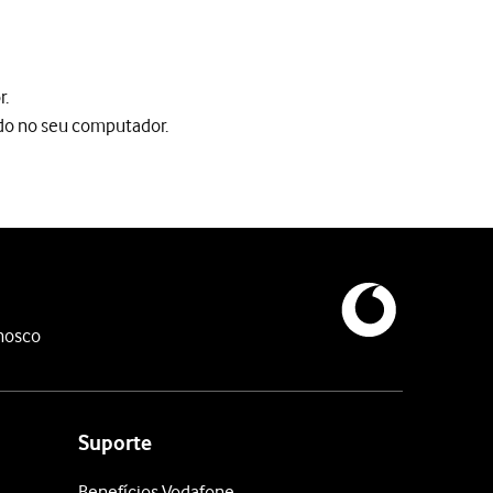
r.
ado no seu computador.
 no seu computador.
nosco
sativar a função Encontrar iPhone no seu telefone.
a-se agora desbloqueado.
Suporte
Benefícios Vodafone