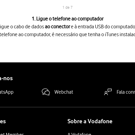
1 de 7
1. Ligue o telefone ao computador
igue o cabo de dados
ao conector
e à entrada USB do computado
o telefone ao computador, é necessário que tenha o iTunes instal
 conector
e à entrada USB do computador.
lefone ao computador, é necessário que tenha o iTunes instalado
o seu computador.
e
.
e segurança
.
a-nos
junto a "Nome do iPhone"
.
ança pretendida
.
atsApp
Webchat
Fala con
taurar uma cópia de segurança a partir do iTunes, é necessário de
 indicações no ecrã para restaurar o telefone. O telefone encontr
es
Sobre a Vodafone
et Member
A Vodafone