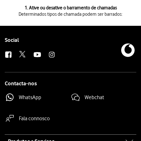
1 de 3
1. Ative ou desative o barramento de chamadas
Determinados tipos de chamada podem ser barrados:
Determinados tipos de chamada podem ser barrados:
Chamadas efetuadas, chamadas internacionais, chamadas internaciona
Se escolher as chamadas internacionais exceto para Portugal, não pod
Não é possível ativar ou desativar manualmente o barramento de cham
Follow
Social
us
Contacta-nos
WhatsApp
Webchat
Fala connosco
Site