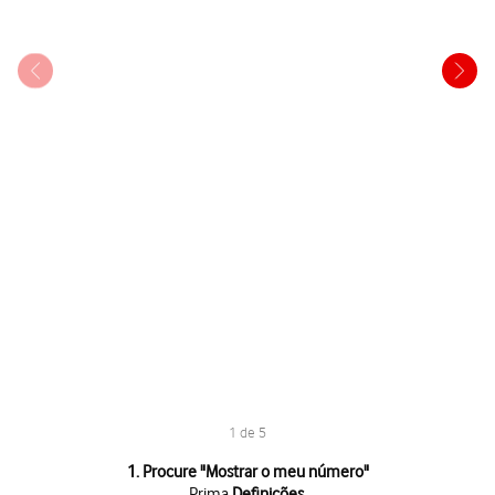
1 de 5
1 de 5
1. Procure "
Mostrar o meu número
"
Prima
Definições
.