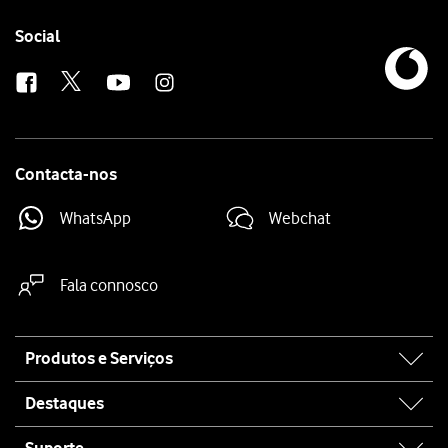
Follow
Social
us
Contacta-nos
WhatsApp
Webchat
Fala connosco
Site
Produtos e Serviços
map
Destaques